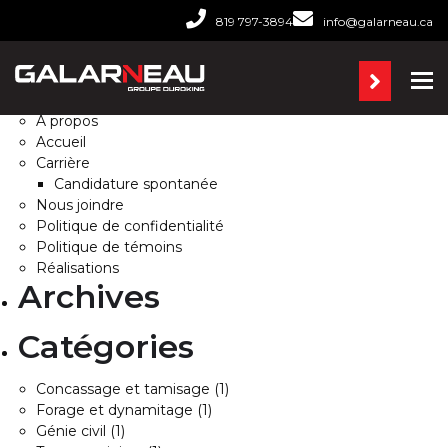
Rechercher :
819 797-3894
info@galarneau.ca
Pages
Ba
À propos
Accueil
Carrière
Candidature spontanée
Nous joindre
Politique de confidentialité
Politique de témoins
Réalisations
Archives
Catégories
Concassage et tamisage
(1)
Forage et dynamitage
(1)
Génie civil
(1)