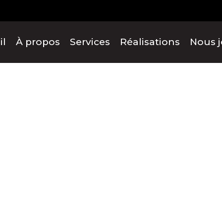
il
À propos
Services
Réalisations
Nous j