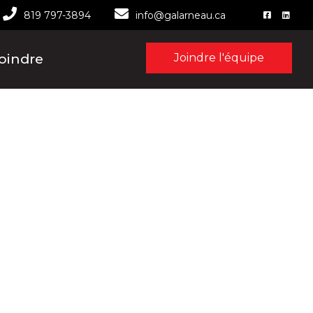
819 797-3894
info@galarneau.ca
oindre
Joindre l'équipe