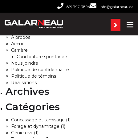
Rechercher :
819 797-3894
info@galarneau.ca
Pages
Ba
À propos
Accueil
Carrière
Candidature spontanée
Nous joindre
Politique de confidentialité
Politique de témoins
Réalisations
Archives
Catégories
Concassage et tamisage
(1)
Forage et dynamitage
(1)
Génie civil
(1)