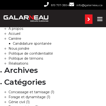
Rechercher :
819 797-3894
info@galarneau.ca
Pages
Ba
À propos
Accueil
Carrière
Candidature spontanée
Nous joindre
Politique de confidentialité
Politique de témoins
Réalisations
Archives
Catégories
Concassage et tamisage
(1)
Forage et dynamitage
(1)
Génie civil
(1)