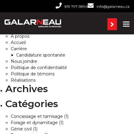
Rechercher :
819 797-3894
info@galarneau.ca
Pages
Ba
À propos
Accueil
Carrière
Candidature spontanée
Nous joindre
Politique de confidentialité
Politique de témoins
Réalisations
Archives
Catégories
Concassage et tamisage
(1)
Forage et dynamitage
(1)
Génie civil
(1)