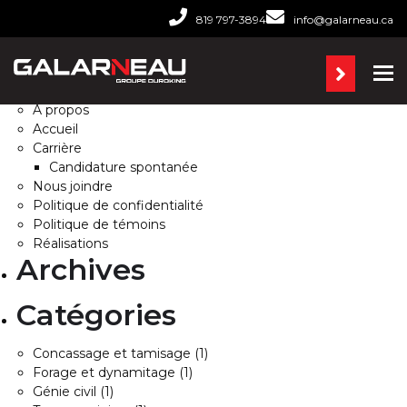
Rechercher :
819 797-3894
info@galarneau.ca
Pages
Ba
À propos
Accueil
Carrière
Candidature spontanée
Nous joindre
Politique de confidentialité
Politique de témoins
Réalisations
Archives
Catégories
Concassage et tamisage
(1)
Forage et dynamitage
(1)
Génie civil
(1)