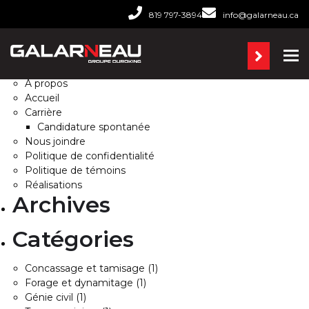
Rechercher :
819 797-3894
info@galarneau.ca
Pages
Ba
À propos
Accueil
Carrière
Candidature spontanée
Nous joindre
Politique de confidentialité
Politique de témoins
Réalisations
Archives
Catégories
Concassage et tamisage
(1)
Forage et dynamitage
(1)
Génie civil
(1)