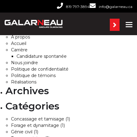
Rechercher :
819 797-3894
info@galarneau.ca
Pages
Ba
À propos
Accueil
Carrière
Candidature spontanée
Nous joindre
Politique de confidentialité
Politique de témoins
Réalisations
Archives
Catégories
Concassage et tamisage
(1)
Forage et dynamitage
(1)
Génie civil
(1)