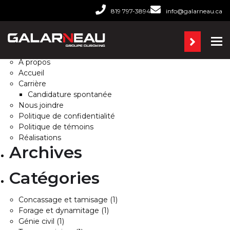
Rechercher :
819 797-3894
info@galarneau.ca
Pages
Ba
À propos
Accueil
Carrière
Candidature spontanée
Nous joindre
Politique de confidentialité
Politique de témoins
Réalisations
Archives
Catégories
Concassage et tamisage
(1)
Forage et dynamitage
(1)
Génie civil
(1)