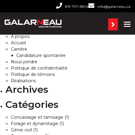
Rechercher :
819 797-3894
info@galarneau.ca
Pages
Ba
À propos
Accueil
Carrière
Candidature spontanée
Nous joindre
Politique de confidentialité
Politique de témoins
Réalisations
Archives
Catégories
Concassage et tamisage
(1)
Forage et dynamitage
(1)
Génie civil
(1)