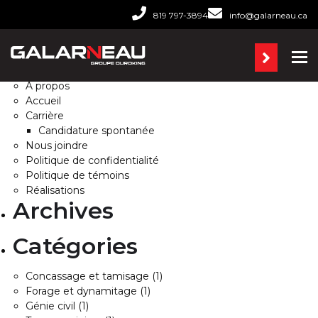
Rechercher :
819 797-3894
info@galarneau.ca
Pages
Ba
À propos
Accueil
Carrière
Candidature spontanée
Nous joindre
Politique de confidentialité
Politique de témoins
Réalisations
Archives
Catégories
Concassage et tamisage
(1)
Forage et dynamitage
(1)
Génie civil
(1)