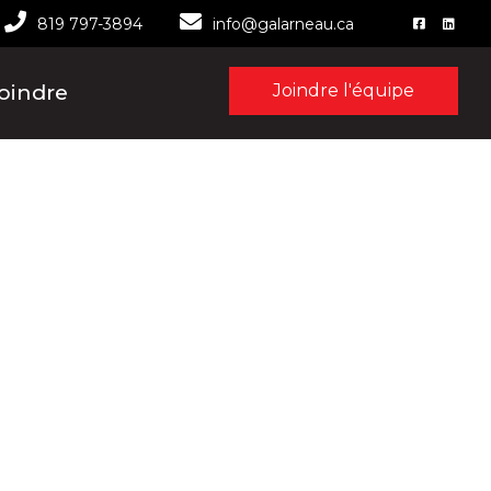
819 797-3894
info@galarneau.ca
oindre
Joindre l'équipe