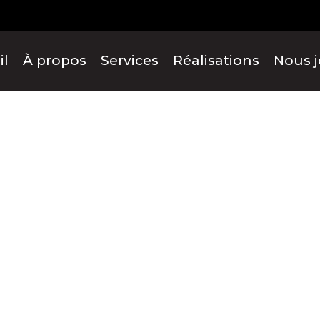
il
À propos
Services
Réalisations
Nous j