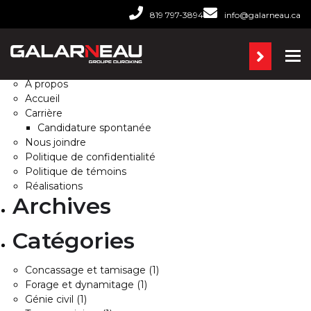
Rechercher :
819 797-3894
info@galarneau.ca
Pages
Ba
À propos
Accueil
Carrière
Candidature spontanée
Nous joindre
Politique de confidentialité
Politique de témoins
Réalisations
Archives
Catégories
Concassage et tamisage
(1)
Forage et dynamitage
(1)
Génie civil
(1)