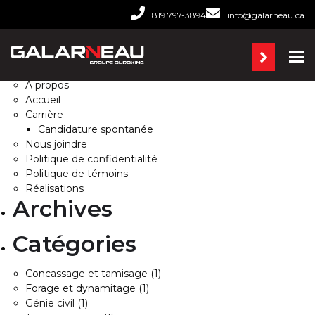
Rechercher :
819 797-3894
info@galarneau.ca
Pages
Ba
À propos
Accueil
Carrière
Candidature spontanée
Nous joindre
Politique de confidentialité
Politique de témoins
Réalisations
Archives
Catégories
Concassage et tamisage
(1)
Forage et dynamitage
(1)
Génie civil
(1)