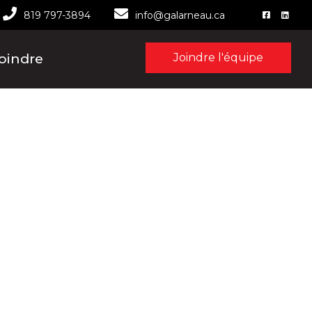
819 797-3894
info@galarneau.ca
oindre
Joindre l'équipe