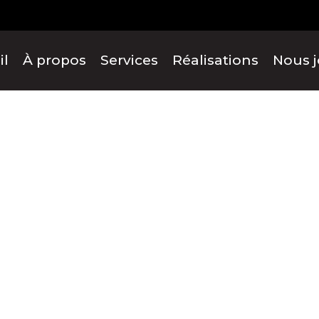
il
À propos
Services
Réalisations
Nous j