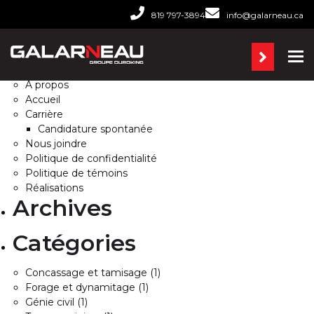
Rechercher :
819 797-3894
info@galarneau.ca
Pages
Ba
À propos
Accueil
Carrière
Candidature spontanée
Nous joindre
Politique de confidentialité
Politique de témoins
Réalisations
Archives
Catégories
Concassage et tamisage
(1)
Forage et dynamitage
(1)
Génie civil
(1)