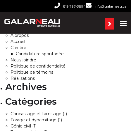
Rechercher :
819 797-3894
info@galarneau.ca
Pages
Ba
À propos
Accueil
Carrière
Candidature spontanée
Nous joindre
Politique de confidentialité
Politique de témoins
Réalisations
Archives
Catégories
Concassage et tamisage
(1)
Forage et dynamitage
(1)
Génie civil
(1)